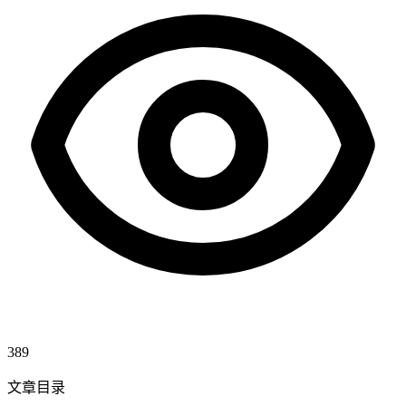
389
文章目录