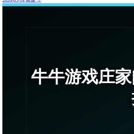
2026-05-14
阅读
→