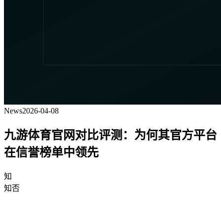
News
2026-04-08
九游体育官网对比评测：为何其官方平台
在信誉榜单中领先
知
知否