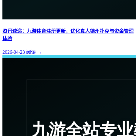
资讯速递：九游体育注册更新，优化真人德州扑克与资金管理
体验
2026-04-23
阅读
→