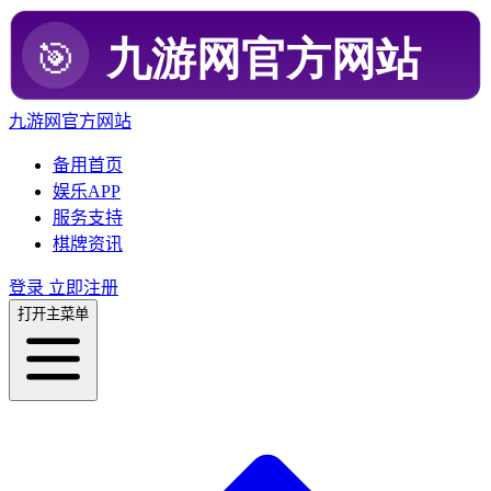
九游网官方网站
备用首页
娱乐APP
服务支持
棋牌资讯
登录
立即注册
打开主菜单