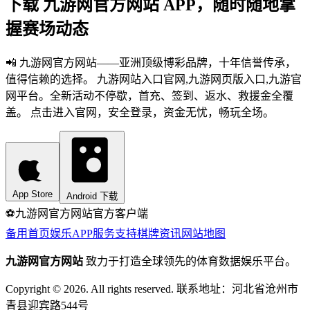
下载 九游网官方网站 APP，随时随地掌
握赛场动态
📲 九游网官方网站——亚洲顶级博彩品牌，十年信誉传承，
值得信赖的选择。 九游网站入口官网,九游网页版入口,九游官
网平台。全新活动不停歇，首充、签到、返水、救援金全覆
盖。 点击进入官网，安全登录，资金无忧，畅玩全场。
App Store
Android 下载
⚽️
九游网官方网站
官方客户端
备用首页
娱乐APP
服务支持
棋牌资讯
网站地图
九游网官方网站
致力于打造全球领先的体育数据娱乐平台。
Copyright © 2026. All rights reserved. 联系地址：河北省沧州市
青县迎宾路544号