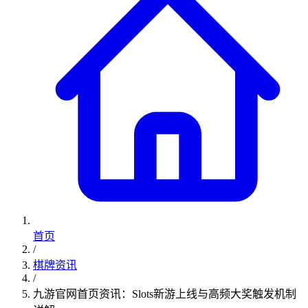
首页
/
棋牌资讯
/
九游官网首页资讯：Slots新游上线与高频大奖触发机制