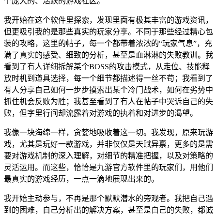
个庞大的、活跃的游戏社区。
我开始在这个软件里探索，发现里面有极其丰富的游戏资讯，
但更吸引我的是那些真实的玩家分享。不同于那些经过精心包
装的攻略，这里的帖子，每一个都带着浓浓的“玩家气息”，充
满了真实的感受、细致的分析，甚至是血淋淋的失败教训。我
看到了有人详细拆解某个BOSS的攻击模式，从走位、技能释
放时机到道具选择，每一个细节都描述得一丝不苟；我看到了
有人分享自己如何一步步摸索出某个冷门战术，如何在劣势中
抓住机会反败为胜；我甚至看到了有人在帖子中哭诉自己的失
败，但字里行间却流露着对游戏的执着和对进步的渴望。
我像一块海绵一样，贪婪地吸收着这一切。我发现，原来玩游
戏，尤其是玩好一款游戏，并非仅仅是天赋异禀，更多的是需
要对游戏机制的深入理解，对细节的精准把握，以及对策略的
灵活运用。而这些，恰恰是九游官方软件里的玩家们，用他们
最真实的游戏经历，一点一滴地展现出来的。
我开始主动参与，不再是那个默默潜水的旁观者。我把自己遇
到的困难，自己分析出的解决方案，甚至是自己的失败，都诚