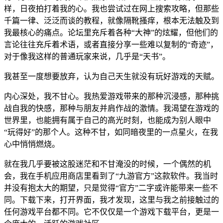
样，日夜拍打着我的心。我也尝试过在网上搜索攻略，但那些
千篇一律、泛泛而谈的教程，就像隔靴搔痒，根本无法触及到
我最核心的痛点。论坛里充斥着各种“大神”的炫耀，但他们的
言论往往充斥着术语，或者直接分享一些难以复制的“奇迹”，
对于像我这样的普通玩家来说，几乎是“天书”。
我甚至一度想要放弃，认为自己天生就没有玩好游戏的天赋。
内心深处，我不甘心。我热爱游戏带来的那种沉浸感，那种挑
战自我的快感，那种与朋友并肩作战的激情。我渴望在游戏的
世界里，也能拥有属于自己的高光时刻，也能成为别人眼中
“玩得好”的那个人。这种不甘，如同暗夜里的一点星火，在我
心中悄悄燃烧。
就在我几乎要被这股迷茫和不甘淹没的时候，一个偶然的机
会，我在手机应用商店里看到了“九游官方”这款软件。我当时
并没有抱太大的期望，只是觉得“官方”二字或许能带来一些不
同。下载下来，打开界面，我才发现，这里与我之前接触过的
任何游戏平台都不同。它不仅仅是一个游戏下载平台，更是一