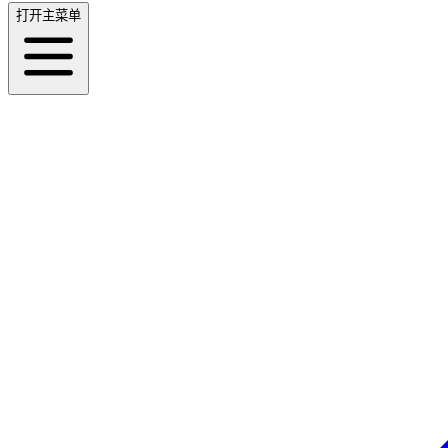
打开主菜单