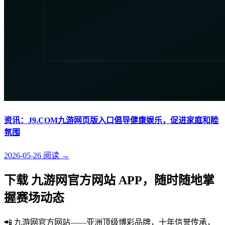
资讯：J9.COM九游网页版入口倡导健康娱乐，促进家庭和睦
氛围
2026-05-26
阅读
→
下载 九游网官方网站 APP，随时随地掌
握赛场动态
📲 九游网官方网站——亚洲顶级博彩品牌，十年信誉传承，