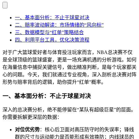
一、基本面分析：不止于球星对决
二、赔率波动解读：市场情绪的“风向标”
三、数据模型与“红单”策略结合
四、利用平台工具，优化决策流程
对于广大篮球爱好者与体育投注玩家而言，NBA总决赛不仅
是全球顶级的篮球盛宴，更是一场充满机遇的分析游戏。如何
在海量信息中捕捉关键信号，做出精准判断，是每个玩家都关
心的问题。今天，我们就通过专业视角，深入剖析总决赛对阵
形势与赔率背后的逻辑，助你提升“红单”概率。
一、基本面分析：不止于球星对决
深入的总决赛分析，绝不能停留在“某队有超级巨星”的层面。
你需要拆解更深层的数据：
对位优劣势
：核心后卫面对高压防守时的失误率；锋线
群的尺寸与运动能力是否能形成有效换防；内线球员的