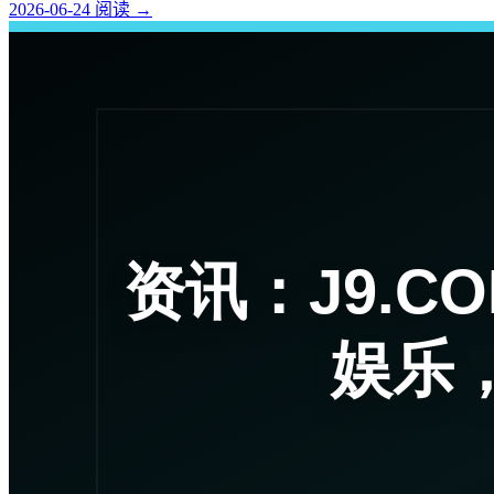
2026-06-24
阅读
→