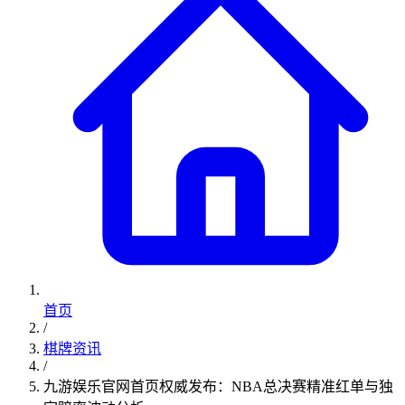
首页
/
棋牌资讯
/
九游娱乐官网首页权威发布：NBA总决赛精准红单与独