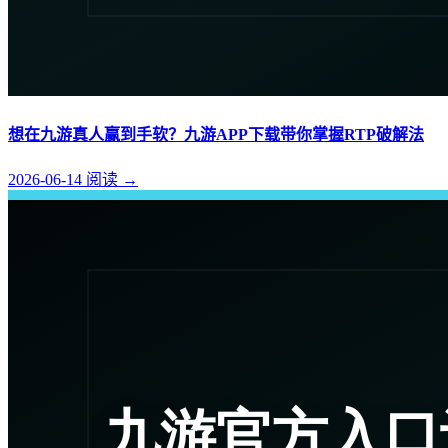
想在九游真人赢到手软？九游APP下载带你掌握RTP破解法
2026-06-14
阅读
→