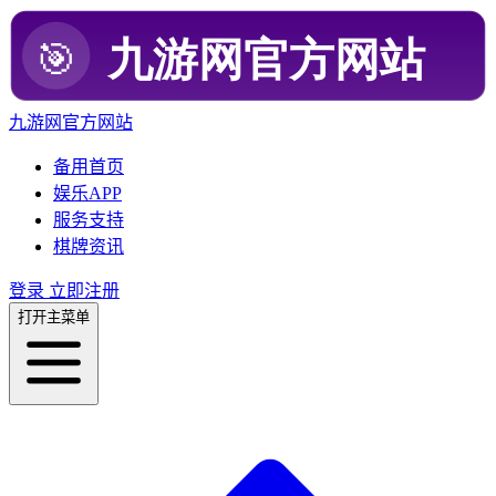
九游网官方网站
备用首页
娱乐APP
服务支持
棋牌资讯
登录
立即注册
打开主菜单