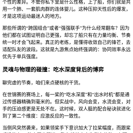
个性的差异。不管你私下里是什么性格，上了船，你们就是共
用一个肺、一套肌肉群的连体婴儿。这种压抑天性后的爆发，
才是这项运动最迷人的地方。
那些所谓的“跨国组合”或者“强强联手”为什么经常翻车？因为
他们都在试图证明自己更强，却忘了船只有在力量均衡、节奏
统一时才会飞起来。真正的老练，是懂得收敛自己的锋芒，去
适配队友的波段。这就是九游焦点始终强调的：协同效率永远
优先于单兵强度。
灵魂与物理的碰撞：吃水深度背后的博弈
聊完虚的节奏，咱们来点硬核的干货。
在世锦赛的赛场上，每一桨的“吃水深度”和“出水时机”都是通
过传感器精确到毫米的。但实战中，风向会变，水流会变，对
手的压迫感更是无处不在。这时候，双人艇的配合秘诀就进化
到了第二个维度：应激反应的一致性。
当侧风突然袭来，如果领桨手下意识加大了拉桨幅度，而跟桨