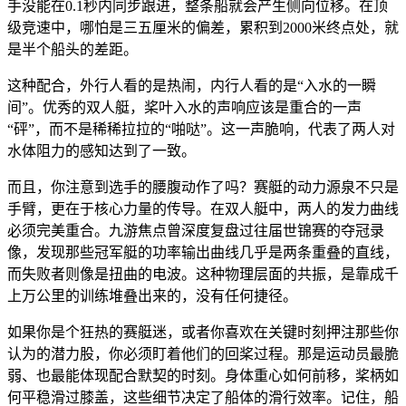
手没能在0.1秒内同步跟进，整条船就会产生侧向位移。在顶
级竞速中，哪怕是三五厘米的偏差，累积到2000米终点处，就
是半个船头的差距。
这种配合，外行人看的是热闹，内行人看的是“入水的一瞬
间”。优秀的双人艇，桨叶入水的声响应该是重合的一声
“砰”，而不是稀稀拉拉的“啪哒”。这一声脆响，代表了两人对
水体阻力的感知达到了一致。
而且，你注意到选手的腰腹动作了吗？赛艇的动力源泉不只是
手臂，更在于核心力量的传导。在双人艇中，两人的发力曲线
必须完美重合。九游焦点曾深度复盘过往届世锦赛的夺冠录
像，发现那些冠军艇的功率输出曲线几乎是两条重叠的直线，
而失败者则像是扭曲的电波。这种物理层面的共振，是靠成千
上万公里的训练堆叠出来的，没有任何捷径。
如果你是个狂热的赛艇迷，或者你喜欢在关键时刻押注那些你
认为的潜力股，你必须盯着他们的回桨过程。那是运动员最脆
弱、也最能体现配合默契的时刻。身体重心如何前移，桨柄如
何平稳滑过膝盖，这些细节决定了船体的滑行效率。记住，船