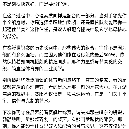
不是划得快就好，而是要滑得远。
在这个过程中，心理素质同样是配合的一部分。当对手领先你
半个船身时，你是选择急躁地加桨频，还是坚信队友能跟你一
起稳住节奏？这种信任，是双人艇配合秘诀中最玄学也最核心
的部分。
在赛艇世锦赛的历史长河中，那些伟大的组合，往往不是因为
他们有多么强壮，而是因为他们能在地狱般的最后500米，依
然保持着如同机械般的精准同步。那种力量感与节奏感的交
织，简直是体育界的工业美学。
别再被那些泛泛而谈的体育新闻忽悠了。真正的专家，看的是
桨频背后的心理博弈，看的是入水那一刻的水花大小。在九游
焦点的视野里，赛艇不仅仅是一项竞速运动，它是一门关于平
衡、信任与克制的艺术。
下次你再守在屏幕前看赛艇世锦赛，请关掉那些嘈杂的解说，
静静地听。听那整齐划一的桨声，看那同步起伏的背影。那一
刻，你才能领悟什么是双人艇配合的最高境界。这不仅仅是为