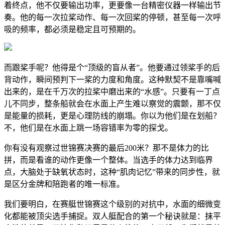
着终点，他不仅要输出功率，更要像一台精密仪器一样输出节
奏。他的每一次拉桨动作、每一次回桨的停顿，甚至每一次呼
吸的频率，都必须是稳定且可预期的。
而跟桨手呢？他得是个“顶级的盲从者”。他要通过领桨手的后
背动作，瞬间预判下一桨的力度和角度。这种默契不是靠嘴喊
出来的，是在千万次的拉桨中磨出来的“水感”。只要有一丁点
儿不同步，整条船就会在水面上产生难以察觉的震颤，那不仅
是能量的损耗，更是心理防线的崩塌。你以为他们是在划船？
不，他们是在水面上跳一场容错率为零的探戈。
你有没有观察过世锦赛决赛的最后200米？那不是体力的比
拼，而是看谁的动作更像一个整体。当选手的体力达到临界
点，大脑处于缺氧状态时，这种“肌肉记忆”带来的同步性，就
是区分金牌和陪跑者的唯一标准。
我们要明白，在赛艇世锦赛这个级别的对抗中，水面的细微变
化都能被顶尖选手捕捉。双人艇配合的第一个秘诀就是：抹平