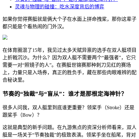
灵魂与物理的碰撞：吃水深度背后的博弈
如果你觉得赛艇就是俩大个子在水面上拼命拽桨，那你这辈子
都只能是个看热闹的门外汉。
在体育圈混了15年，我见过太多天赋异禀的选手在双人艇项目
上折戟沉沙。为什么？因为双人艇不需要两个“最强者”，它只
需要一对“照镜子的人”。在赛艇世锦赛那种刺刀见红的赛场
上，力量只是入场券，真正的胜负手，藏在那些肉眼难辨的配
合秘诀里。
节奏的“独裁”与“盲从”：谁才是那根定海神针？
很多人问我，双人艇里到底谁更重要？领桨手（Stroke）还是
跟桨手（Bow）？
这就是典型的新手问题。在九游焦点的资深分析师看来，双人
艇是一场关于“节奏独裁”的极致表演。领桨手坐在船尾，背对