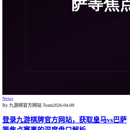
News
By 九游网官方网站 Team
2026-04-09
登录九游棋牌官方网站，获取皇马vs巴萨