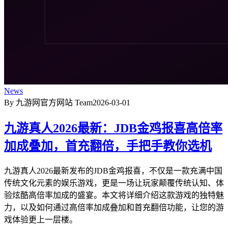
News
By 九游网官方网站 Team
2026-03-01
九游真人2026最新：JDB金鸡报喜高倍率
加成叠加，首充翻倍，手把手教你选机
九游真人2026最新发布的JDB金鸡报喜，不仅是一款充满中国
传统文化元素的娱乐游戏，更是一场让玩家颠覆传统认知、体
验炫酷高倍率加成的盛宴。本文将详细介绍这款游戏的独特魅
力，以及如何通过高倍率加成叠加和首充翻倍功能，让您的游
戏体验更上一层楼。