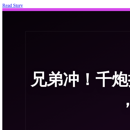
Read Story