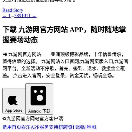
Read Story
←
1
...
7
8
9
10
11
→
下载 九游网官方网站 APP，随时随地掌
握赛场动态
📲 九游网官方网站——亚洲顶级博彩品牌，十年信誉传承，
值得信赖的选择。 九游网站入口官网,九游网页版入口,九游官
网平台。全新活动不停歇，首充、签到、返水、救援金全覆
盖。 点击进入官网，安全登录，资金无忧，畅玩全场。
App Store
Android 下载
⚽️
九游网官方网站
官方客户端
备用首页
娱乐APP
服务支持
棋牌资讯
网站地图