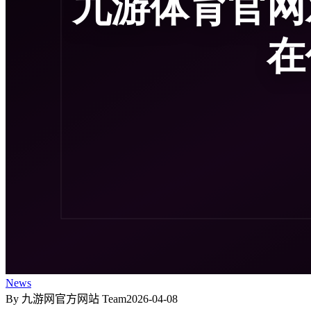
News
By 九游网官方网站 Team
2026-04-08