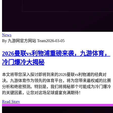
News
By 九游网官方网站 Team
2026-03-05
2026曼联vs利物浦重磅来袭，九游体育，
冷门爆冷大揭秘
本文将带您深入探讨即将到来的2026曼联vs利物浦的经典对
决。九游体育作为领先的体育平台，将为您带来最权威的比赛
分析和绝密预测。特别是，我们将揭秘那个可能成为冷门爆冷
的关键因素，让您对这场足球盛宴充满期待！
Read Story